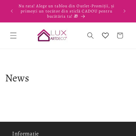
Salt la
Nu rata! Alege un tablou din Outlet-Promiții, și
conținut
primești un tocător din sticlă CADOU pentru
bucătăria ta! 🎁
Coș
News
Informație