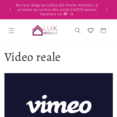
Salt la
Nu rata! Alege un tablou din Outlet-Promiții, și
conținut
primești un tocător din sticlă CADOU pentru
bucătăria ta! 🎁
Coș
Video reale