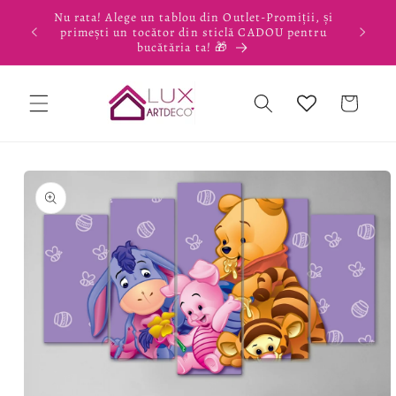
Salt la
Nu rata! Alege un tablou din Outlet-Promiții, și
conținut
primești un tocător din sticlă CADOU pentru
bucătăria ta! 🎁
Coș
Salt la
informațiile
despre
produs