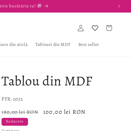
ntru bucătăria ta! 🎁
Conectați-
Coș
vă
oare din sticlă
Tablouri din MDF
Best seller
Tablou din MDF
SKU:
PFR-2032
Preț
Preț
100,00 lei RON
180,00 lei RON
obișnuit
redus
Reducere
Cantitate