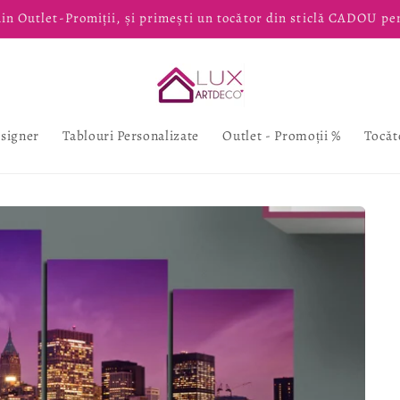
in Outlet-Promiții, și primești un tocător din sticlă CADOU pe
esigner
Tablouri Personalizate
Outlet - Promoții %
Tocăt