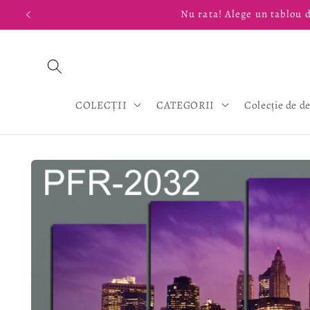
Salt la
Nu rata! Alege un tablou d
conținut
COLECȚII
CATEGORII
Colecție de d
Salt la
informațiile
despre
produs