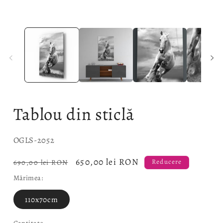
Tablou din sticlă
SKU:
OGLS-2052
Preț
Preț
650,00 lei RON
690,00 lei RON
Reducere
obișnuit
redus
Mărimea:
110x70cm