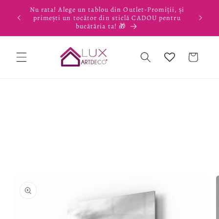
Salt la
Nu rata! Alege un tablou din Outlet-Promiții, și
conținut
primești un tocător din sticlă CADOU pentru
bucătăria ta! 🎁
Coș
Salt la
informațiile
despre
produs