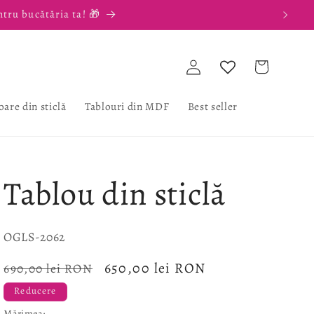
ntru bucătăria ta! 🎁
Conectați-
Coș
vă
oare din sticlă
Tablouri din MDF
Best seller
Tablou din sticlă
SKU:
OGLS-2062
Preț
Preț
650,00 lei RON
690,00 lei RON
obișnuit
redus
Reducere
Mărimea: