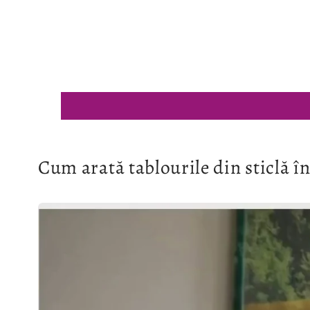
modală
Cum arată tablourile din sticlă în