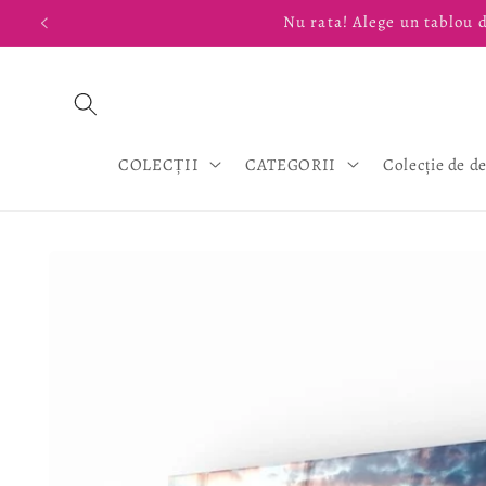
Salt la
Nu rata! Alege un tablou d
conținut
COLECȚII
CATEGORII
Colecție de d
Salt la
informațiile
despre
produs