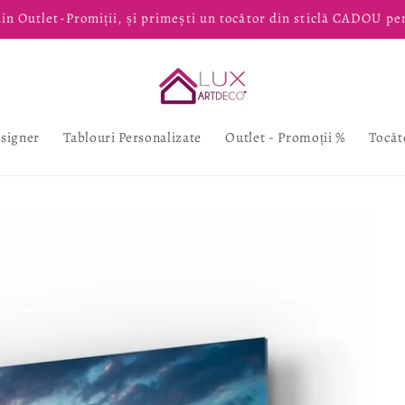
in Outlet-Promiții, și primești un tocător din sticlă CADOU pe
esigner
Tablouri Personalizate
Outlet - Promoții %
Tocăt