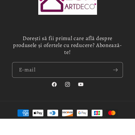
Dorești să fii primul care află despre
produsele și ofertele cu reducere? Abonează-
te!
E-mail
Facebook
Instagram
YouTube
Metode
de
plată
© 2026,
Luxdecoart
Susținut de Shopify