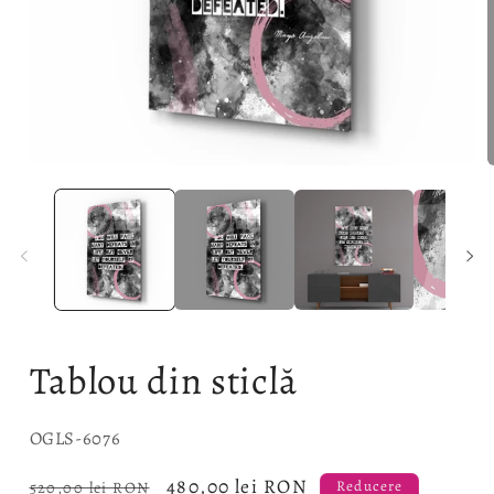
Deschide
D
conținutul
c
media
m
1
2
într-
î
o
o
fereastră
f
modală
m
Tablou din sticlă
SKU:
OGLS-6076
Preț
Preț
480,00 lei RON
520,00 lei RON
Reducere