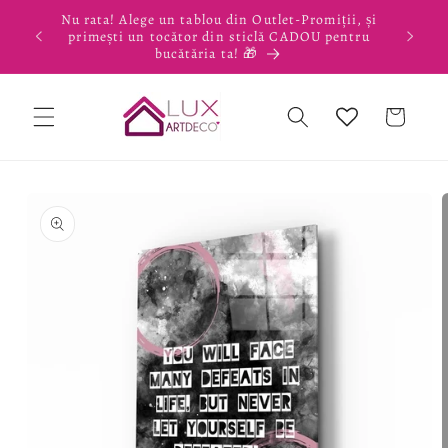
Salt la
Nu rata! Alege un tablou din Outlet-Promiții, și
conținut
primești un tocător din sticlă CADOU pentru
bucătăria ta! 🎁
Coș
Salt la
informațiile
despre
produs