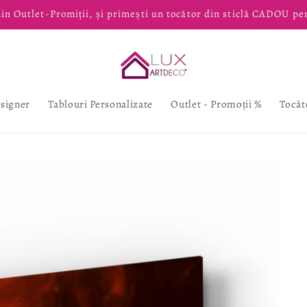
in Outlet-Promiții, și primești un tocător din sticlă CADOU pe
esigner
Tablouri Personalizate
Outlet - Promoții %
Tocăt