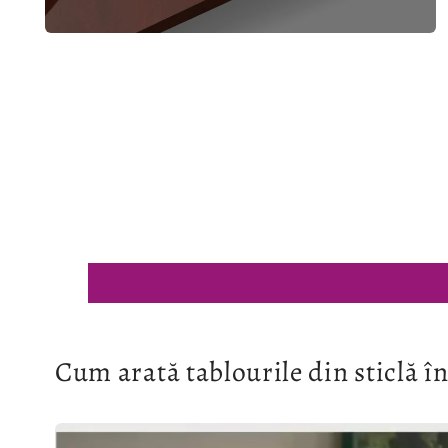
Deschide
conținutul
media
4
într-
o
fereastră
modală
Cum arată tablourile din sticlă în