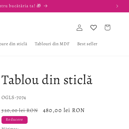
ntru bucătăria ta! 🎁
Conectați-
Coș
vă
oare din sticlă
Tablouri din MDF
Best seller
Tablou din sticlă
SKU:
OGLS-7074
Preț
Preț
480,00 lei RON
520,00 lei RON
obișnuit
redus
Reducere
Mărimea: