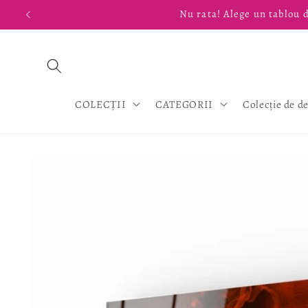
Salt la
Nu rata! Alege un tablou d
conținut
COLECȚII
CATEGORII
Colecție de d
Salt la
informațiile
despre
produs