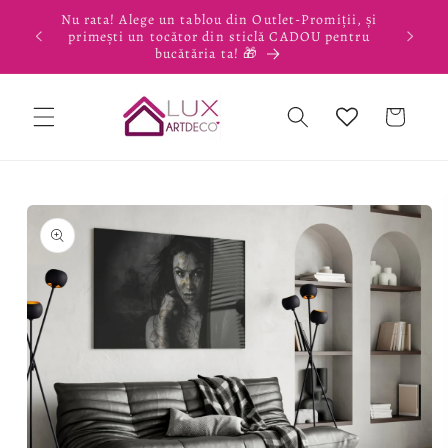
Salt la
Nu rata! Alege un tablou din Outlet-Promiții, și
conținut
primești un tocător din sticlă CADOU pentru
bucătăria ta! 🎁
Coș
Salt la
informațiile
despre
produs