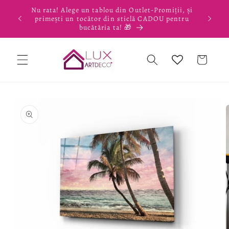
Salt la
Nu rata! Alege un tablou din Outlet-Promiții, și
conținut
primești un tocător din sticlă CADOU pentru
bucătăria ta! 🎁
Coș
Salt la
informațiile
despre
produs