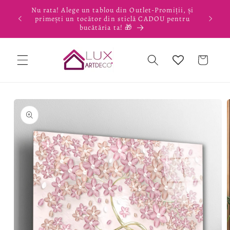
Salt la
Nu rata! Alege un tablou din Outlet-Promiții, și
conținut
primești un tocător din sticlă CADOU pentru
bucătăria ta! 🎁
Coș
Salt la
informațiile
despre
produs