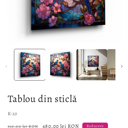
Deschide
D
conținutul
c
media
m
1
2
într-
î
o
o
fereastră
f
modală
m
Tablou din sticlă
SKU:
K-20
Preț
Preț
480,00 lei RON
510,00 lei RON
Reducere