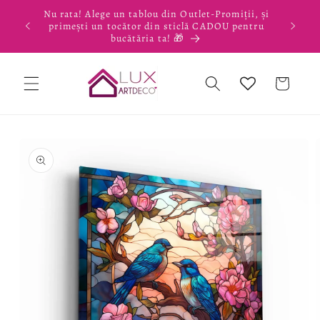
Salt la
Nu rata! Alege un tablou din Outlet-Promiții, și
conținut
primești un tocător din sticlă CADOU pentru
bucătăria ta! 🎁
Coș
Salt la
informațiile
despre
produs