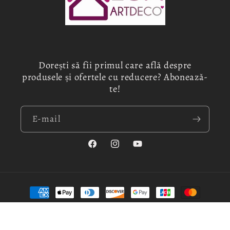
Dorești să fii primul care află despre
produsele și ofertele cu reducere? Abonează-
te!
E-mail
Facebook
Instagram
YouTube
Metode
de
plată
© 2026,
Luxdecoart
Susținut de Shopify