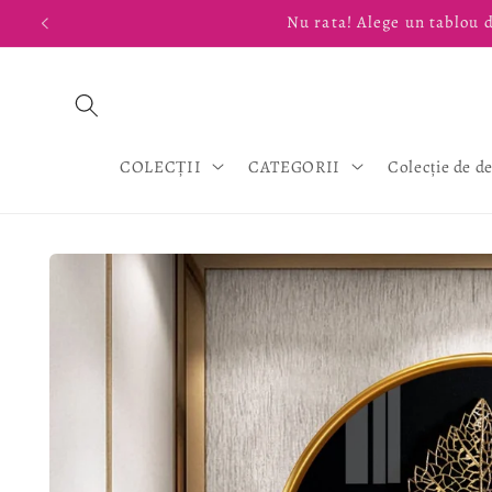
Salt la
Nu rata! Alege un tablou d
conținut
COLECȚII
CATEGORII
Colecție de d
Salt la
informațiile
despre
produs