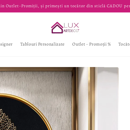
in Outlet-Promiții, și primești un tocător din sticlă CADOU pe
esigner
Tablouri Personalizate
Outlet - Promoții %
Tocăt