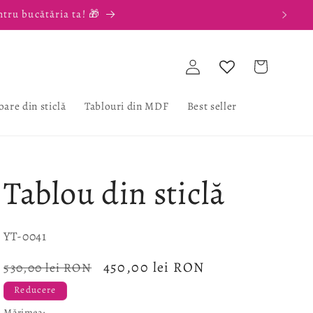
ntru bucătăria ta! 🎁
Conectați-
Coș
vă
oare din sticlă
Tablouri din MDF
Best seller
Tablou din sticlă
SKU:
YT-0041
Preț
Preț
450,00 lei RON
530,00 lei RON
obișnuit
redus
Reducere
Mărimea: