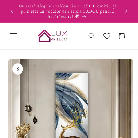
Salt la
Nu rata! Alege un tablou din Outlet-Promiții, și
conținut
primești un tocător din sticlă CADOU pentru
bucătăria ta! 🎁
Coș
Salt la
informațiile
despre
produs