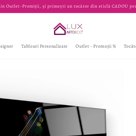
in Outlet-Promiții, și primești un tocător din sticlă CADOU pe
esigner
Tablouri Personalizate
Outlet - Promoții %
Tocăt