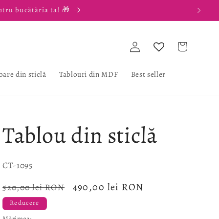
ntru bucătăria ta! 🎁
Conectați-
Coș
vă
oare din sticlă
Tablouri din MDF
Best seller
Tablou din sticlă
SKU:
CT-1095
Preț
Preț
490,00 lei RON
520,00 lei RON
obișnuit
redus
Reducere
Mărimea: