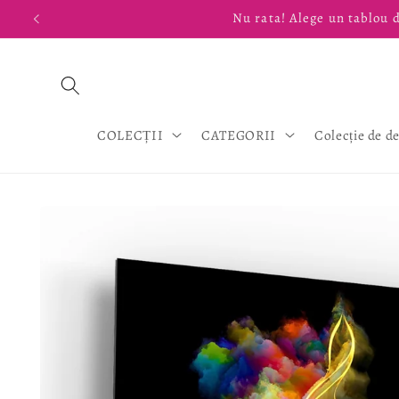
Salt la
Nu rata! Alege un tablou d
conținut
COLECȚII
CATEGORII
Colecție de d
Salt la
informațiile
despre
produs