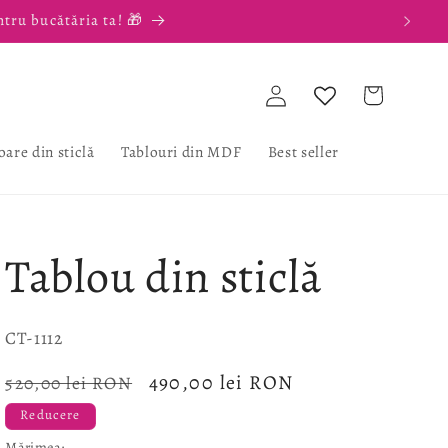
ntru bucătăria ta! 🎁
Conectați-
Coș
vă
oare din sticlă
Tablouri din MDF
Best seller
Tablou din sticlă
SKU:
CT-1112
Preț
Preț
490,00 lei RON
520,00 lei RON
obișnuit
redus
Reducere
Mărimea: