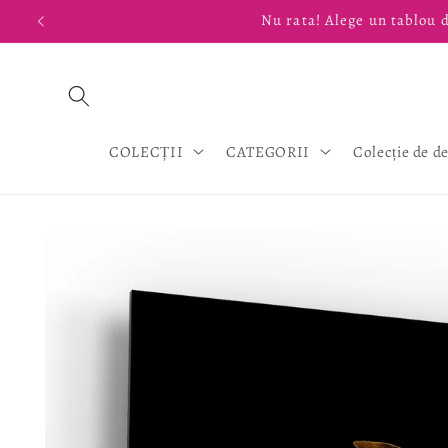
Salt la
Nu rata! Alege un tablou d
conținut
COLECȚII
CATEGORII
Colecție de d
Salt la
informațiile
despre
produs