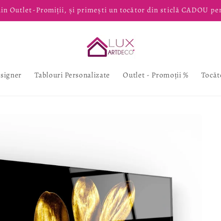
in Outlet-Promiții, și primești un tocător din sticlă CADOU pe
esigner
Tablouri Personalizate
Outlet - Promoții %
Tocăt