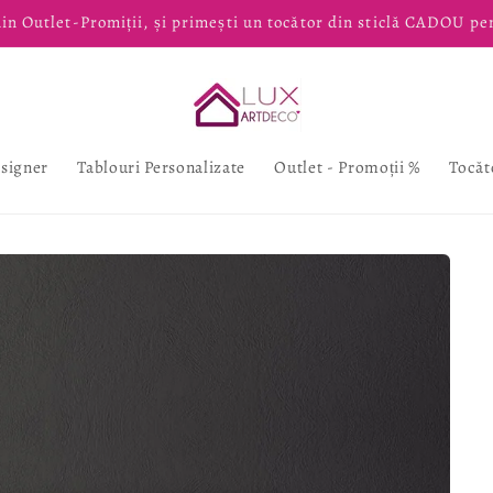
in Outlet-Promiții, și primești un tocător din sticlă CADOU pe
esigner
Tablouri Personalizate
Outlet - Promoții %
Tocăt