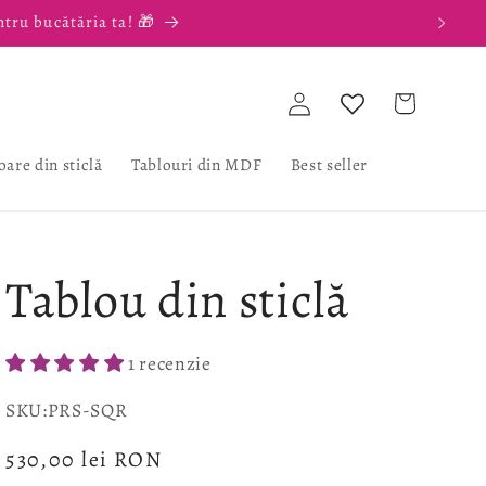
ntru bucătăria ta! 🎁
Conectați-
Coș
vă
oare din sticlă
Tablouri din MDF
Best seller
Tablou din sticlă
1 recenzie
SKU:
SKU:PRS-SQR
Preț
530,00 lei RON