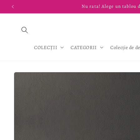
Salt la
Nu rata! Alege un tablou d
conținut
COLECȚII
CATEGORII
Colecție de d
Salt la
informațiile
despre
produs