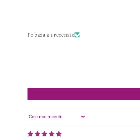
fereastră
modală
Pe baza a 1 recenzie
Sort by