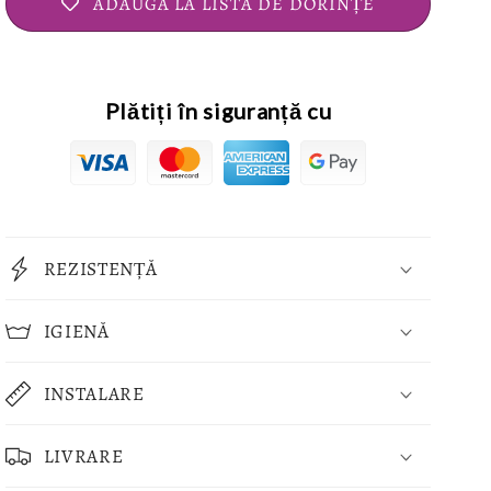
ADAUGĂ LA LISTA DE DORINȚE
Plătiți în siguranță cu
REZISTENȚĂ
IGIENĂ
INSTALARE
LIVRARE